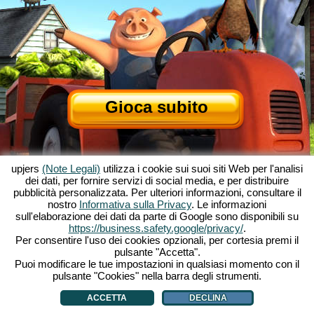
Gioca subito
upjers
(Note Legali)
utilizza i cookie sui suoi siti Web per l'analisi
dei dati, per fornire servizi di social media, e per distribuire
pubblicità personalizzata. Per ulteriori informazioni, consultare il
nostro
Informativa sulla Privacy
. Le informazioni
sull'elaborazione dei dati da parte di Google sono disponibili su
Informazioni su My Free Farm
|
La storia dietro al gioco per browser
|
https://business.safety.google/privacy/
.
Le caratteristiche
|
CGU
|
Contatti/Crediti
|
Privacy
|
Regole
|
Forum
|
Supporto
|
Per consentire l'uso dei cookies opzionali, per cortesia premi il
pulsante "Accetta".
My Free Farm 2 App
|
Google Play
|
App Store
|
Puoi modificare le tue impostazioni in qualsiasi momento con il
Giochi browser - Upjers.com
|
Gestione Cookies
pulsante "Cookies" nella barra degli strumenti.
ACCETTA
DECLINA