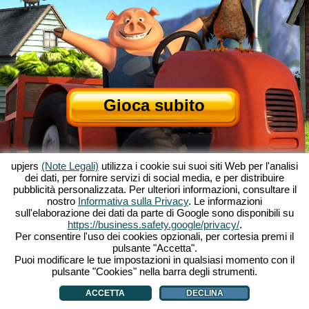
Gioca subito
upjers
(Note Legali)
utilizza i cookie sui suoi siti Web per l'analisi
dei dati, per fornire servizi di social media, e per distribuire
pubblicità personalizzata. Per ulteriori informazioni, consultare il
nostro
Informativa sulla Privacy
. Le informazioni
sull'elaborazione dei dati da parte di Google sono disponibili su
Informazioni su My Free Farm
|
La storia dietro al gioco per browser
|
https://business.safety.google/privacy/
.
Le caratteristiche
|
CGU
|
Contatti/Crediti
|
Privacy
|
Regole
|
Forum
|
Supporto
|
Per consentire l'uso dei cookies opzionali, per cortesia premi il
pulsante "Accetta".
My Free Farm 2 App
|
Google Play
|
App Store
|
Puoi modificare le tue impostazioni in qualsiasi momento con il
Giochi browser - Upjers.com
|
Gestione Cookies
pulsante "Cookies" nella barra degli strumenti.
ACCETTA
DECLINA