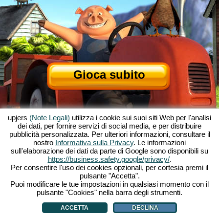
Gioca subito
upjers
(Note Legali)
utilizza i cookie sui suoi siti Web per l'analisi
dei dati, per fornire servizi di social media, e per distribuire
pubblicità personalizzata. Per ulteriori informazioni, consultare il
nostro
Informativa sulla Privacy
. Le informazioni
sull'elaborazione dei dati da parte di Google sono disponibili su
Informazioni su My Free Farm
|
La storia dietro al gioco per browser
|
https://business.safety.google/privacy/
.
Le caratteristiche
|
CGU
|
Contatti/Crediti
|
Privacy
|
Regole
|
Forum
|
Supporto
|
Per consentire l'uso dei cookies opzionali, per cortesia premi il
pulsante "Accetta".
My Free Farm 2 App
|
Google Play
|
App Store
|
Puoi modificare le tue impostazioni in qualsiasi momento con il
Giochi browser - Upjers.com
|
Gestione Cookies
pulsante "Cookies" nella barra degli strumenti.
ACCETTA
DECLINA