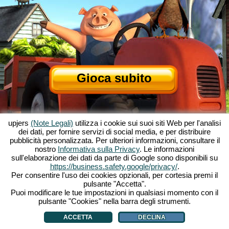
Gioca subito
upjers
(Note Legali)
utilizza i cookie sui suoi siti Web per l'analisi
dei dati, per fornire servizi di social media, e per distribuire
pubblicità personalizzata. Per ulteriori informazioni, consultare il
nostro
Informativa sulla Privacy
. Le informazioni
sull'elaborazione dei dati da parte di Google sono disponibili su
Informazioni su My Free Farm
|
La storia dietro al gioco per browser
|
https://business.safety.google/privacy/
.
Le caratteristiche
|
CGU
|
Contatti/Crediti
|
Privacy
|
Regole
|
Forum
|
Supporto
|
Per consentire l'uso dei cookies opzionali, per cortesia premi il
pulsante "Accetta".
My Free Farm 2 App
|
Google Play
|
App Store
|
Puoi modificare le tue impostazioni in qualsiasi momento con il
Giochi browser - Upjers.com
|
Gestione Cookies
pulsante "Cookies" nella barra degli strumenti.
ACCETTA
DECLINA