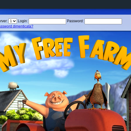
rver:
Login:
Password:
ssword dimenticata?